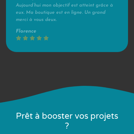
Aujourd’hui mon objectif est atteint grâce à
eux. Ma boutique est en ligne. Un grand
merci à vous deux.
Florence
Prêt à booster vos projets
?