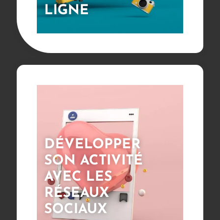
LIGNE
DÉVELOPPER
SON ACTIVITÉ
AVEC LES
RÉSEAUX
SOCIAUX