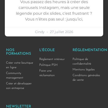
Vous passez des heures à créer des
carrousels Instagram, mais une seule
légende pour dix slides, c’est frustrant ?
Vous n’êtes pas seul : jusqu’ici,
Cindy
27 juillet 2026
NOS
L'ÉCOLE
RÉGLEMENTATION
FORMATIONS
Réglement intérieur
Politique de
Créer votre boutique
confidentialité
Politique PSH
en ligne
Mentions légales
Faire une
Community
réclamation
Conditions générales
management
de vente
Créer et développer
son entreprise
NEWSLETTER