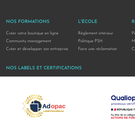
NOS FORMATIONS
L'ÉCOLE
R
Créer votre boutique en ligne
Réglement intérieur
P
Community management
Politique PSH
M
Créer et développer son entreprise
Faire une réclamation
C
NOS LABELS ET CERTIFICATIONS