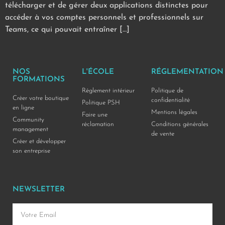
télécharger et de gérer deux applications distinctes pour
accéder à vos comptes personnels et professionnels sur
Teams, ce qui pouvait entraîner […]
NOS
L'ÉCOLE
RÉGLEMENTATION
FORMATIONS
Réglement intérieur
Politique de
Créer votre boutique
confidentialité
Politique PSH
en ligne
Mentions légales
Faire une
Community
réclamation
Conditions générales
management
de vente
Créer et développer
son entreprise
NEWSLETTER