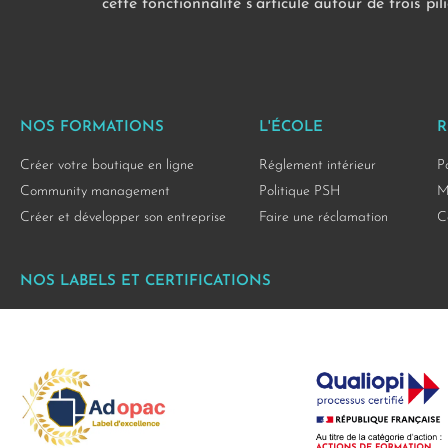
cette fonctionnalité s’articule autour de trois pi
NOS FORMATIONS
L'ÉCOLE
R
Créer votre boutique en ligne
Réglement intérieur
P
Community management
Politique PSH
M
Créer et développer son entreprise
Faire une réclamation
C
NOS LABELS ET CERTIFICATIONS