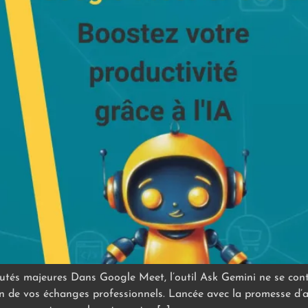
veautés majeures Dans Google Meet, l’outil Ask Gemini ne se co
ion de vos échanges professionnels. Lancée avec la promesse d’am