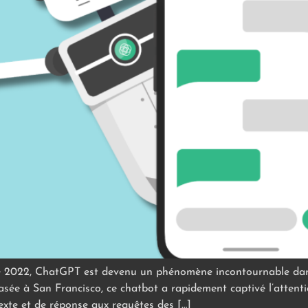
2022, ChatGPT est devenu un phénomène incontournable dans le
sée à San Francisco, ce chatbot a rapidement captivé l’attent
xte et de réponse aux requêtes des […]