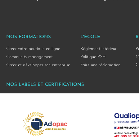
NOS FORMATIONS
L'ÉCOLE
R
Créer votre boutique en ligne
Réglement intérieur
P
Community management
Politique PSH
M
Créer et développer son entreprise
Faire une réclamation
C
NOS LABELS ET CERTIFICATIONS