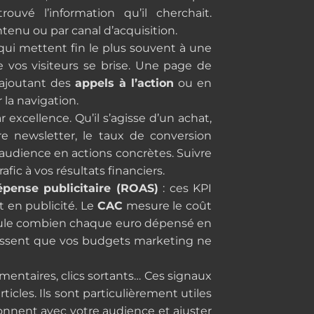
ouvé l’information qu’il cherchait.
tenu ou par canal d’acquisition.
 qui mettent fin le plus souvent à une
 vos visiteurs se brise. Une page de
 ajoutant des
appels à l’action
ou en
la navigation.
r excellence. Qu’il s’agisse d’un achat,
e newsletter, le taux de conversion
 audience en actions concrètes. Suivre
ic à vos résultats financiers.
dépense publicitaire (ROAS)
: ces KPI
t en publicité. Le
CAC
mesure le coût
ule combien chaque euro dépensé en
ntissent que vos budgets marketing ne
mmentaires, clics sortants… Ces signaux
ticles. Ils sont particulièrement utiles
sonnent avec votre audience et ajuster