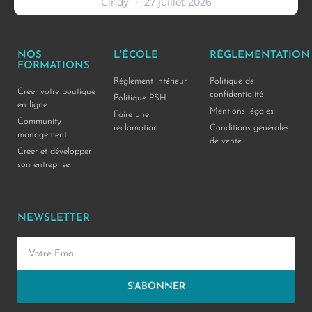
Cindy
27 juillet 2026
NOS
L'ÉCOLE
RÉGLEMENTATION
FORMATIONS
Réglement intérieur
Politique de
Créer votre boutique
confidentialité
Politique PSH
en ligne
Mentions légales
Faire une
Community
réclamation
Conditions générales
management
de vente
Créer et développer
son entreprise
NEWSLETTER
S'ABONNER