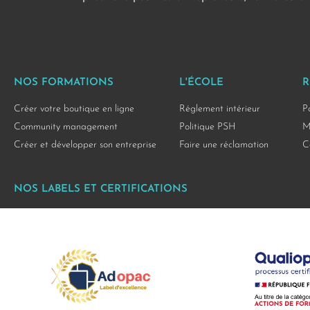
NOS FORMATIONS
L'ÉCOLE
R
Créer votre boutique en ligne
Réglement intérieur
P
Community management
Politique PSH
M
Créer et développer son entreprise
Faire une réclamation
C
NOS LABELS ET CERTIFICATIONS