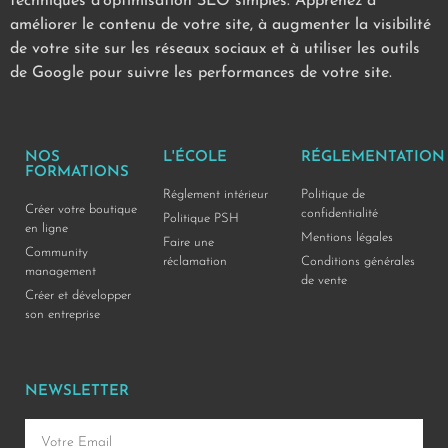
techniques d’optimisation SEO simples. Apprenez à
améliorer le contenu de votre site, à augmenter la visibilité
de votre site sur les réseaux sociaux et à utiliser les outils
de Google pour suivre les performances de votre site.
NOS
L'ÉCOLE
RÉGLEMENTATION
FORMATIONS
Réglement intérieur
Politique de
Créer votre boutique
confidentialité
Politique PSH
en ligne
Mentions légales
Faire une
Community
réclamation
Conditions générales
management
de vente
Créer et développer
son entreprise
NEWSLETTER