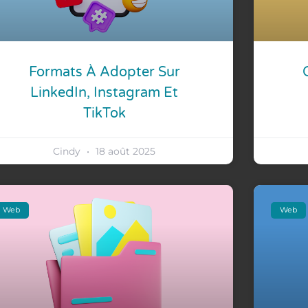
Formats À Adopter Sur
LinkedIn, Instagram Et
TikTok
Cindy
18 août 2025
Web
Web