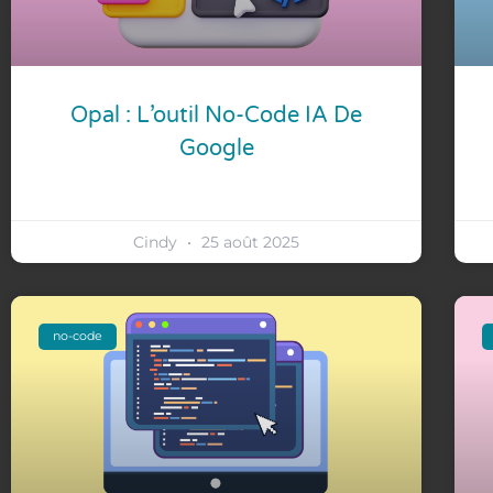
Opal : L’outil No-Code IA De
Google
Cindy
25 août 2025
no-code